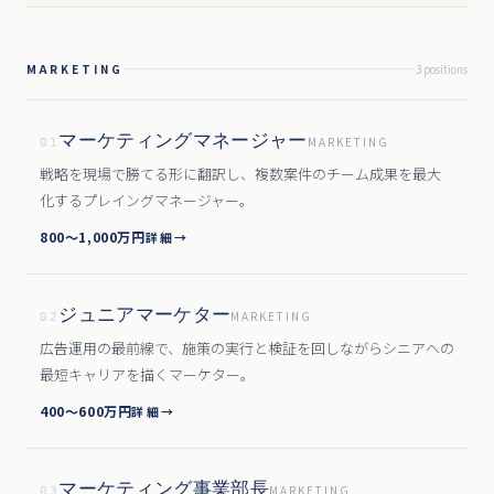
MARKETING
3
position
s
マーケティングマネージャー
MARKETING
01
戦略を現場で勝てる形に翻訳し、複数案件のチーム成果を最大
化するプレイングマネージャー。
800〜1,000万円
詳細
→
ジュニアマーケター
MARKETING
02
広告運用の最前線で、施策の実行と検証を回しながらシニアへの
最短キャリアを描くマーケター。
400〜600万円
詳細
→
マーケティング事業部長
MARKETING
03