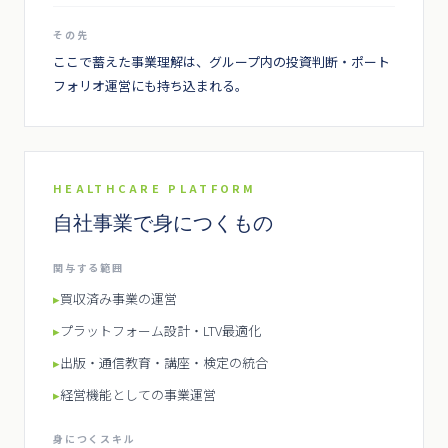
その先
ここで蓄えた事業理解は、グループ内の投資判断・ポート
フォリオ運営にも持ち込まれる。
HEALTHCARE PLATFORM
自社事業で身につくもの
関与する範囲
▸
買収済み事業の運営
▸
プラットフォーム設計・LTV最適化
▸
出版・通信教育・講座・検定の統合
▸
経営機能としての事業運営
身につくスキル