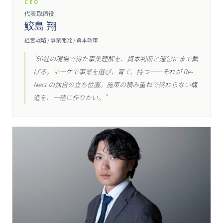
CEO
代表取締役
鮫島 翔
経営戦略 / 事業開発 / 資本政策
“
50社の現場で得た事業理解を、資本判断と運営にまで繋
げる。マーケで事業を選び、育て、持つ——それが Re-
Nect の独自の立ち位置。施策の積み重ねで終わらない構
造を、一緒に作りたい。
”