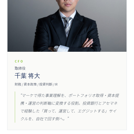
CFO
取締役
千葉 将大
財務 / 資本政策 / 投資判断 / IR
“
マーケで得た事業理解を、ポートフォリオ取得・資本提
携・運営の判断軸に変換する役割。投資銀行とアセマネ
で経験した「買って、運営して、エグジットする」サイ
クルを、自社で回す側へ。
”