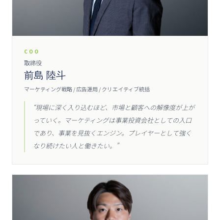
COO
取締役
前島 陸斗
マーケティング戦略 / 広告運用 / クリエイティブ統括
“
現場に深く入り込むほど、市場と顧客への解像度が上が
っていく。マーケティングは事業投資会社としての入口
であり、事業を見抜くエンジン。プレイヤーとして強く
なり続けたい人と働きたい。
”