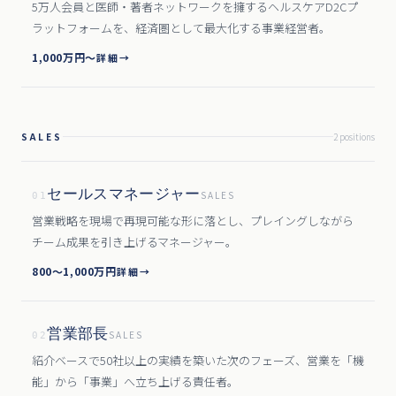
5万人会員と医師・著者ネットワークを擁するヘルスケアD2Cプ
ラットフォームを、経済圏として最大化する事業経営者。
1,000万円〜
詳細
→
SALES
2
position
s
セールスマネージャー
SALES
01
営業戦略を現場で再現可能な形に落とし、プレイングしながら
チーム成果を引き上げるマネージャー。
800〜1,000万円
詳細
→
営業部長
SALES
02
紹介ベースで50社以上の実績を築いた次のフェーズ、営業を「機
能」から「事業」へ立ち上げる責任者。