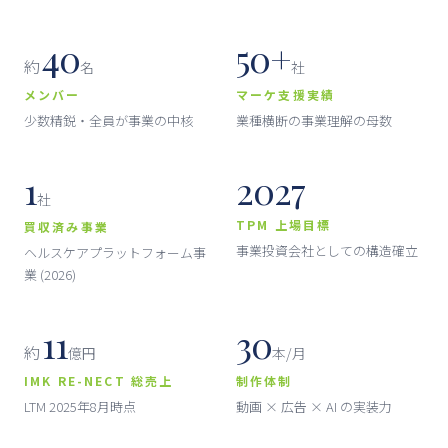
40
50+
約
名
社
メンバー
マーケ支援実績
少数精鋭・全員が事業の中核
業種横断の事業理解の母数
1
2027
社
TPM 上場目標
買収済み事業
事業投資会社としての構造確立
ヘルスケア
プラットフォーム事
業 (2026)
11
30
約
億円
本/月
IMK RE-NECT
総売上
制作体制
LTM 2025年8月時点
動画 × 広告 × AI の実装力