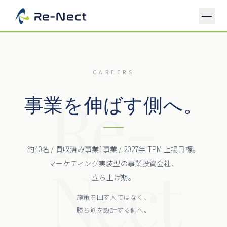
HOME
CAREERS
BUSINESS
Re-
COMPANY
事業を伸ばす側へ。
MARKETING
マーケティング事業
CAREERS
HEALTHCARE PLATFORM
ヘルスケアプラットフォーム事業
CONTACT
約40名 / 買収済み事業1事業 / 2027年 TPM 上場目標。
Nect
マーケティング実装型の事業投資会社、
立ち上げ期。
施策を回す人ではなく、
勝ち筋を設計する側へ。