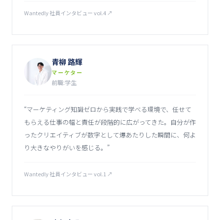
Wantedly 社員インタビュー vol.4
↗
青柳 路輝
マーケター
前職:学生
“
マーケティング知識ゼロから実践で学べる環境で、任せて
もらえる仕事の幅と責任が段階的に広がってきた。自分が作
ったクリエイティブが数字として爆あたりした瞬間に、何よ
り大きなやりがいを感じる。
”
Wantedly 社員インタビュー vol.1
↗