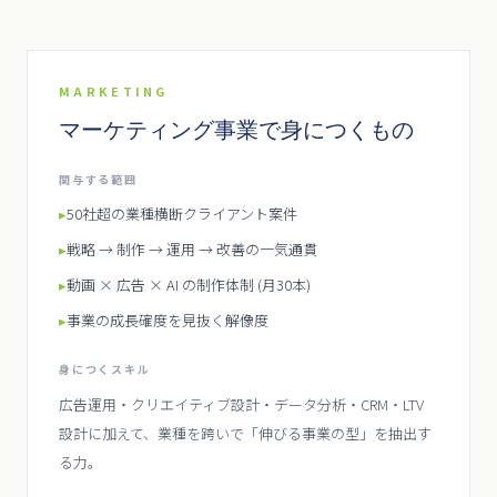
MARKETING
マーケティング事業で身につくもの
関与する範囲
▸
50社超の業種横断クライアント案件
▸
戦略 → 制作 → 運用 → 改善の一気通貫
▸
動画 × 広告 × AI の制作体制 (月30本)
▸
事業の成長確度を見抜く解像度
身につくスキル
広告運用・クリエイティブ設計・データ分析・CRM・LTV
設計に加えて、業種を跨いで「伸びる事業の型」を抽出す
る力。