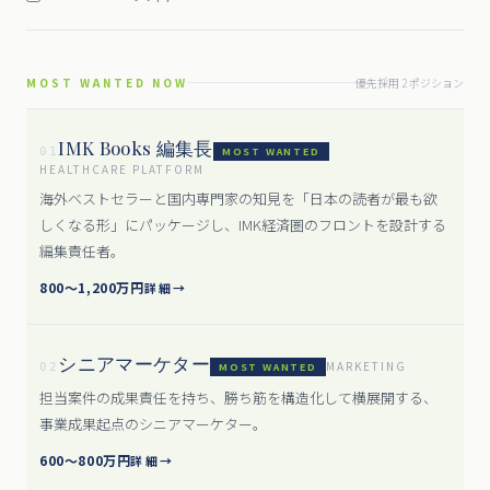
MOST WANTED NOW
優先採用
2
ポジション
IMK Books 編集長
01
MOST WANTED
HEALTHCARE PLATFORM
海外ベストセラーと国内専門家の知見を「日本の読者が最も欲
しくなる形」にパッケージし、IMK経済圏のフロントを設計する
編集責任者。
800〜1,200万円
詳細
→
シニアマーケター
MARKETING
02
MOST WANTED
担当案件の成果責任を持ち、勝ち筋を構造化して横展開する、
事業成果起点のシニアマーケター。
600〜800万円
詳細
→