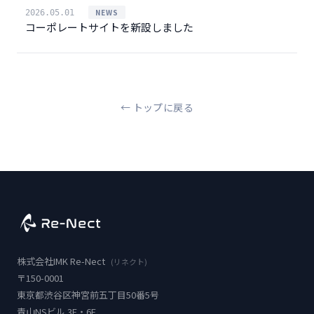
NEWS
2026.05.01
コーポレートサイトを新設しました
← トップに戻る
株式会社
IMK Re-Nect
(リネクト)
〒150-0001
東京都渋谷区神宮前五丁目50番5号
青山NSビル 3F・6F