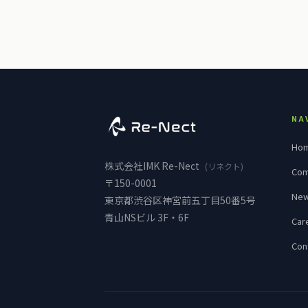
NA
Ho
株式会社
IMK Re-Nect
(リネクト)
Com
〒150-0001
Ne
東京都渋谷区神宮前五丁目50番5号
青山NSビル 3F・6F
Car
Con