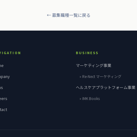
← 募集職種一覧に戻る
VIGATION
BUSINESS
me
マーケティング事業
pany
»
Re-Nect
マーケティング
ws
ヘルスケアプラット
フォーム事業
eers
» IMK Books
tact